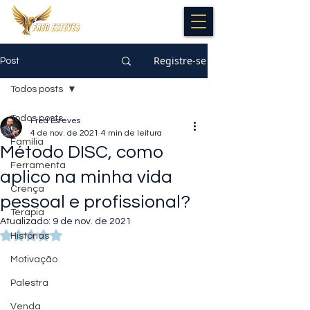
Registre-se
Post
Todos posts
Todos posts
Fred Esteves
4 de nov. de 2021
4 min de leitura
Família
Método DISC, como
Ferramenta
aplico na minha vida
Crença
pessoal e profissional?
Terapia
Atualizado:
9 de nov. de 2021
Avaliado com NaN de 5 estrelas.
Histórias
Motivação
Palestra
Venda