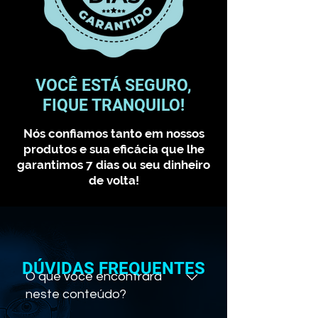
VOCÊ ESTÁ SEGURO,
FIQUE TRANQUILO!
Nós confiamos tanto em nossos
produtos e sua eficácia que lhe
garantimos 7 dias ou seu dinheiro
de volta!
DÚVIDAS FREQUENTES
O que você encontrará
neste conteúdo?