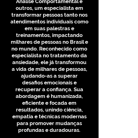
Análise Comportamental e
pensamentos e emoções. 4.
outros, um especialista em
**História inspiradora**: Fred
transformar pessoas tanto nos
superou a ansiedade e agora
atendimentos individuais como
ajuda milhares a fazer o mesmo.
em suas palestras e
5. **Acesso fácil**: Formato digital
treinamentos, impactando
para leitura em qualquer
milhares de pessoas no Brasil e
dispositivo. 6. **Resultados
no mundo. Reconhecido como
reais**: Técnicas comprovadas
especialista no tratamento da
ansiedade, ele já transformou
para melhorar sua qualidade de
a vida de milhares de pessoas,
vida. 7. **Garantia de
ajudando-as a superar
satisfação**: Invista com
desafios emocionais e
confiança na sua saúde mental.
recuperar a confiança. Sua
Não espere mais! Transforme sua
abordagem é humanizada,
vida com o e-book "De Volta ao
eficiente e focada em
Controle".
resultados, unindo ciência,
empatia e técnicas modernas
para promover mudanças
profundas e duradouras.