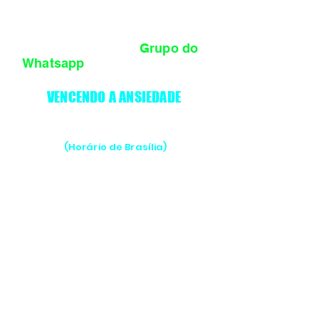
PARABÉNS, agora para
concluir entre no
Grupo do
Whatsapp
e garanta sua vaga
TERAPIA EM GRUPO
VIP conosco.
VENCENDO A ANSIEDADE
DIAS 24, 25, 26 ÀS 21h
(Horário de
Brasília
)