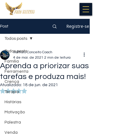
Registre-se
Post
Todos posts
Todos posts
Instituto Conceito Coach
4 de mai. de 2021
2 min de leitura
Família
Aprenda a priorizar suas
Ferramenta
tarefas e produza mais!
Crença
Atualizado:
18 de jun. de 2021
Avaliado com NaN de 5 estrelas.
Terapia
Histórias
Motivação
Palestra
Venda