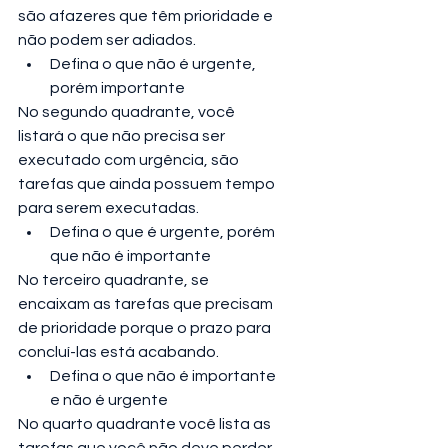
são afazeres que têm prioridade e 
não podem ser adiados.
Defina o que não é urgente, 
porém importante
No segundo quadrante, você 
listará o que não precisa ser 
executado com urgência, são 
tarefas que ainda possuem tempo 
para serem executadas.
Defina o que é urgente, porém 
que não é importante
No terceiro quadrante, se 
encaixam as tarefas que precisam 
de prioridade porque o prazo para 
concluí-las está acabando.
Defina o que não é importante 
e não é urgente
No quarto quadrante você lista as 
tarefas que você não deve perder 