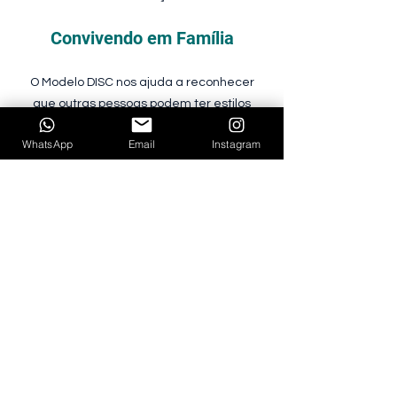
Convivendo em Família
O Modelo DISC nos ajuda a reconhecer
que outras pessoas podem ter estilos
comportamentais diferentes e diversas
WhatsApp
Email
Instagram
maneiras de fazer as coisas.
Como percebemos nossas interações
através de nosso próprio ponto de vista,
precisaremos ser capazes de reformulá-lo
a partir do ponto de vista do outro, para
que possamos melhorar a comunicação e
o relacionamento.
Para tanto, não temos que mudar quem
somos, mas sim alterar alguns de nossos
comportamentos, respeitando as
diferenças humanas.
Lembre-se que, primeiramente, é preciso