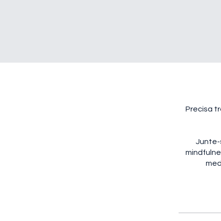
Precisa t
Junte-
mindfulne
medi