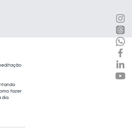
 meditação
entando
como fazer
 dia.