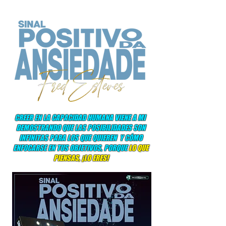
CREER EN LA CAPACIDAD HUMANA VIENE A MI
DEMOSTRANDO QUE LAS POSIBILIDADES SON
INFINITAS PARA LOS QUE QUIEREN
Y CÓMO
ENFOCARSE EN TUS OBJETIVOS, PORQUE
LO QUE
PIENSAS, ¡LO ERES!