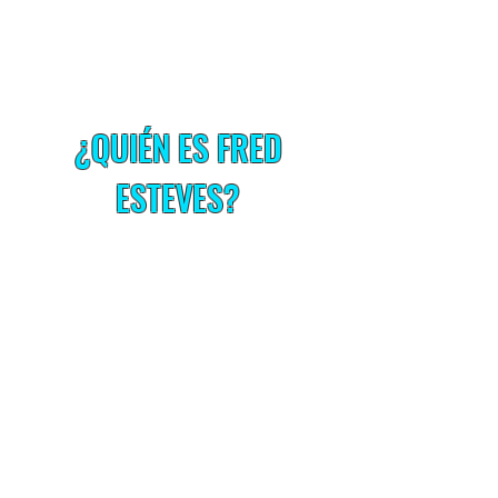
¿QUIÉN ES FRED
ESTEVES?
Creo que es posible diseñar,
planificar y construir vidas,
carreras y negocios
extraordinarios a través del
autoconocimiento, el
compromiso y la acción