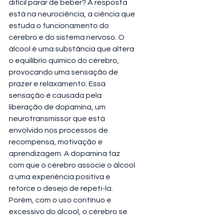
difícil parar de beber? A resposta 
está na neurociência, a ciência que 
estuda o funcionamento do 
cérebro e do sistema nervoso. O 
álcool é uma substância que altera 
o equilíbrio químico do cérebro, 
provocando uma sensação de 
prazer e relaxamento. Essa 
sensação é causada pela 
liberação de dopamina, um 
neurotransmissor que está 
envolvido nos processos de 
recompensa, motivação e 
aprendizagem. A dopamina faz 
com que o cérebro associe o álcool 
a uma experiência positiva e 
reforce o desejo de repeti-la. 
Porém, com o uso contínuo e 
excessivo do álcool, o cérebro se 