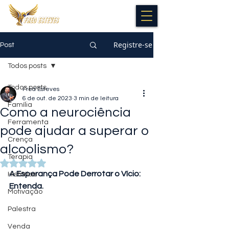
Registre-se
Post
Todos posts
Todos posts
Fred Esteves
6 de out. de 2023
3 min de leitura
Família
Como a neurociência
Ferramenta
pode ajudar a superar o
Crença
alcoolismo?
Terapia
Avaliado com NaN de 5 estrelas.
A Esperança Pode Derrotar o Vício: 
Histórias
Entenda.
Motivação
Palestra
Venda