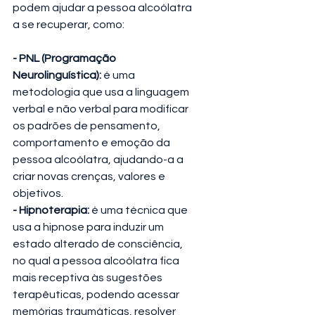
podem ajudar a pessoa alcoólatra 
a se recuperar, como:
- PNL (Programação 
Neurolinguística):
 é uma 
metodologia que usa a linguagem 
verbal e não verbal para modificar 
os padrões de pensamento, 
comportamento e emoção da 
pessoa alcoólatra, ajudando-a a 
criar novas crenças, valores e 
objetivos.
- Hipnoterapia:
 é uma técnica que 
usa a hipnose para induzir um 
estado alterado de consciência, 
no qual a pessoa alcoólatra fica 
mais receptiva às sugestões 
terapêuticas, podendo acessar 
memórias traumáticas, resolver 