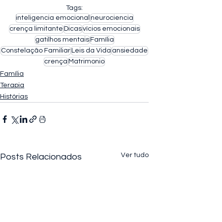
Tags:
inteligencia emocional
neurociencia
crença limitante
Dicas
vícios emocionais
gatilhos mentais
Família
Constelação Familiar
Leis da Vida
ansiedade
crença
Matrimonio
Família
Terapia
Histórias
Ver tudo
Posts Relacionados