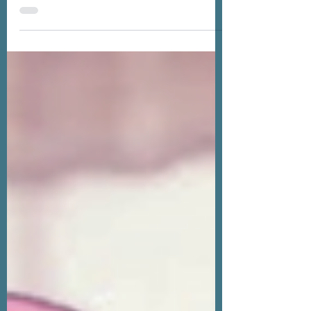
técnicas que despertam ação,
persuasão e conexão imediata.