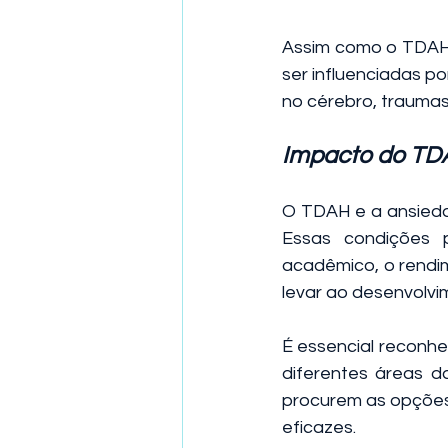
Assim como o TDAH
ser influenciadas po
no cérebro, traumas
Impacto do TDA
O TDAH e a ansiedad
Essas condições 
acadêmico, o rendim
levar ao desenvolvi
É essencial reconh
diferentes áreas da
procurem as opções
eficazes.