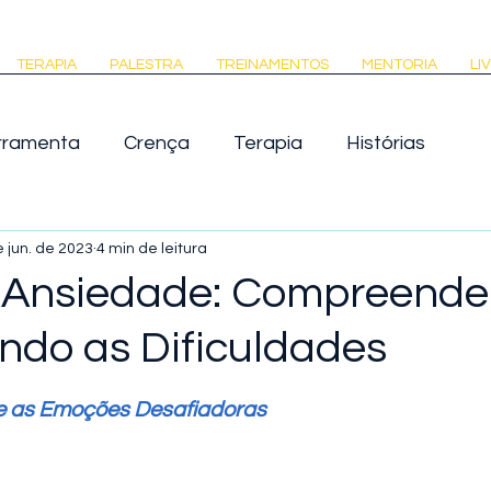
TERAPIA
PALESTRA
TREINAMENTOS
MENTORIA
LI
rramenta
Crença
Terapia
Histórias
Venda
Empresa
 jun. de 2023
4 min de leitura
 Ansiedade: Compreende
ndo as Dificuldades
de 5 estrelas.
 e as Emoções Desafiadoras