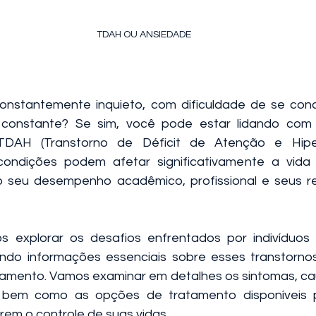
TDAH OU ANSIEDADE
constantemente inquieto, com dificuldade de se con
onstante? Se sim, você pode estar lidando com 
DAH (Transtorno de Déficit de Atenção e Hipera
condições podem afetar significativamente a vida 
do seu desempenho acadêmico, profissional e seus r
os explorar os desafios enfrentados por indivíduo
ndo informações essenciais sobre esses transtornos
iamento. Vamos examinar em detalhes os sintomas, ca
 bem como as opções de tratamento disponíveis p
em o controle de suas vidas.