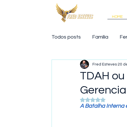
HOME
Todos posts
Família
Fe
Motivação
Palestra
Fred Esteves
20 de
TDAH ou
Gerencia
Avaliado com NaN 
A Batalha Interna