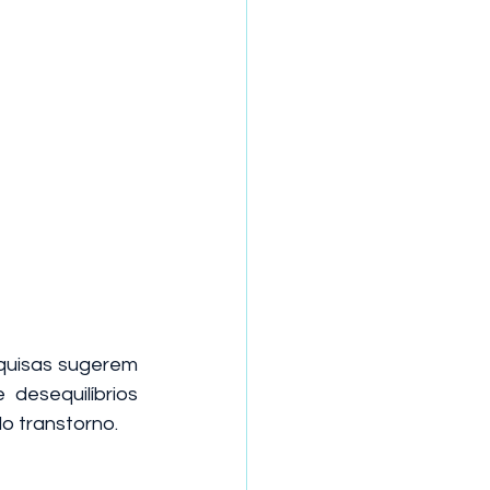
uisas sugerem 
esequilíbrios 
 transtorno.