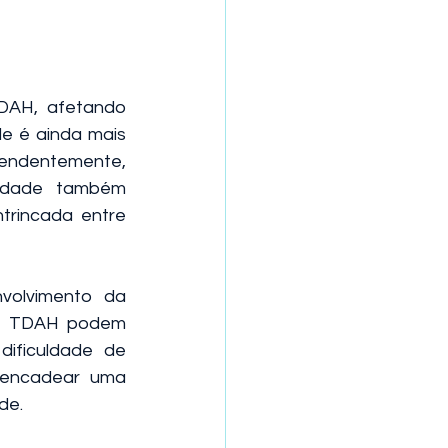
AH, afetando 
e é ainda mais 
endentemente, 
edade também 
rincada entre 
olvimento da 
m TDAH podem 
dificuldade de 
sencadear uma 
de.