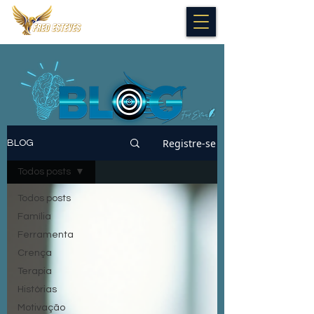
Registre-se
BLOG
Todos posts
Todos posts
Família
Ferramenta
Crença
Terapia
Histórias
Motivação