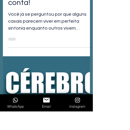
Fred Esteves
24 de fev. de 2025
3 min de leitura
FAMÍLIA
O que os casais felizes
fazem diferente? O
segredo que ninguém te
conta!
Você já se perguntou por que alguns
casais parecem viver em perfeita
sintonia enquanto outros vivem
WhatsApp
Email
Instagram
brigando?