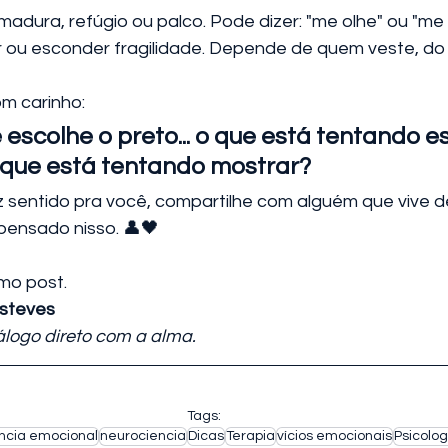
adura, refúgio ou palco. Pode dizer: "me olhe" ou "me 
ou esconder fragilidade. Depende de quem veste, do d
om carinho:
escolhe o preto... o que está tentando e
 que está tentando mostrar?
z sentido pra você, compartilhe com alguém que vive d
pensado nisso. 👤🖤
mo post.
steves
álogo direto com a alma.
Tags:
encia emocional
neurociencia
Dicas
Terapia
vícios emocionais
Psicolog