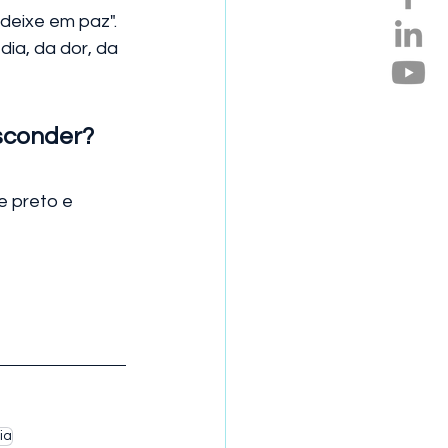
deixe em paz". 
ia, da dor, da 
sconder? 
e preto e 
ia