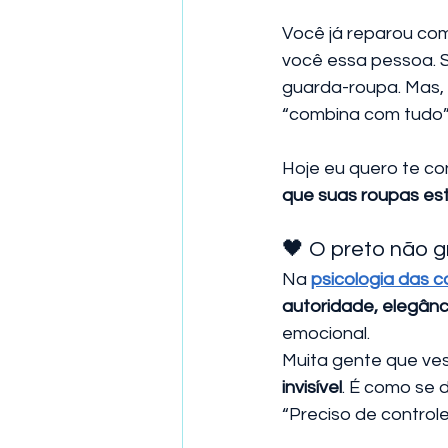
Você já reparou com
você essa pessoa. S
guarda-roupa. Mas, 
“combina com tudo”
Hoje eu quero te co
que suas roupas es
🖤 O preto não gr
Na 
psicologia das c
autoridade, elegânci
emocional.
Muita gente que ves
invisível
. É como se 
“Preciso de control