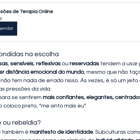
sões de Terapia Online
0
gendar
ndidas na escolha
sas
, 
sensíveis
, 
reflexivas
 ou 
reservadas
 tendem a usar
r distância emocional do mundo
, mesmo que não faça
 não tem nada de errado nisso. Às vezes, é só um jeito
s pressões da vida.
ara se sentirem 
mais confiantes, elegantes, centrado
do coloco preto, “me sinto mais eu”.
 ou rebeldia?
o também é 
manifesto de identidade
. Subculturas como