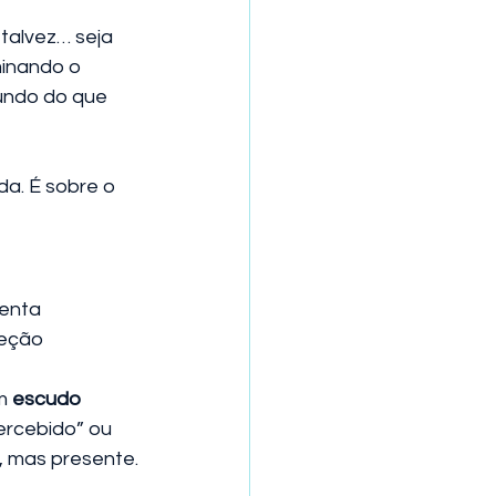
talvez… seja 
minando o 
undo do que 
a. É sobre o 
enta 
teção 
m 
escudo 
ercebido” ou 
o, mas presente.