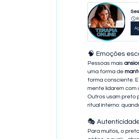
Ses
6
A
🧠 Emoções esco
Pessoas mais 
ansio
uma forma de 
mante
forma consciente. E
mente lidarem com a
Outros usam preto p
ritual interno: quan
🎭 Autenticidade
Para muitos, o pret