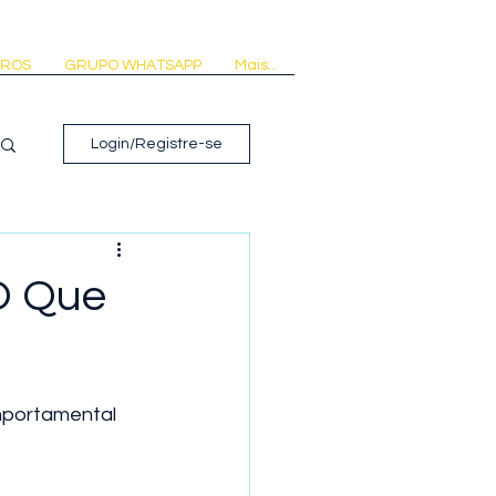
VROS
GRUPO WHATSAPP
Mais...
Login/Registre-se
O Que
omportamental