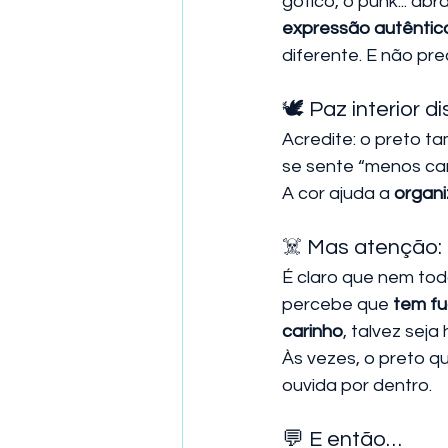
gótico, o punk... a
expressão autêntic
diferente. E não pre
🕊️ Paz interior 
Acredite: o preto t
se sente “menos car
A cor ajuda a 
organi
☠️ Mas atenção: 
É claro que nem tod
percebe que 
tem fu
carinho
, talvez seja
Às vezes, o preto q
ouvida por dentro.
💬 E então…