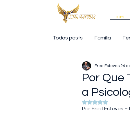
HOME
Todos posts
Família
Fe
Motivação
Palestra
Fred Esteves
24 de
Por Que 
a Psicol
Avaliado com NaN 
Por Fred Esteves – 