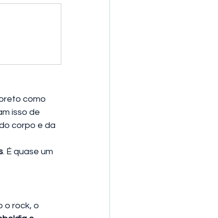
 preto como 
m isso de 
 do corpo e da 
s
. É quase um 
 o rock, o 