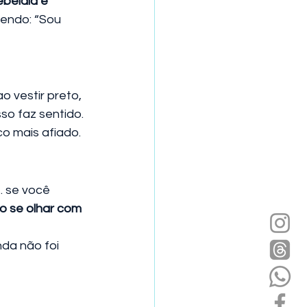
ebeldia e 
endo: “Sou 
o vestir preto, 
o faz sentido. 
co mais afiado.
 se você 
o se olhar com 
da não foi 