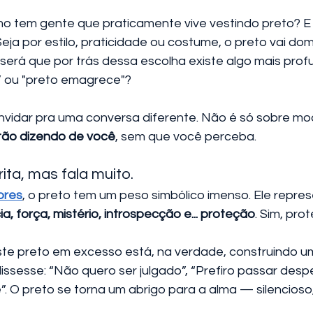
o tem gente que praticamente vive vestindo preto? E 
eja por estilo, praticidade ou costume, o preto vai do
será que por trás dessa escolha existe algo mais prof
 ou "preto emagrece"?
nvidar pra uma conversa diferente. Não é só sobre mod
tão dizendo de você
, sem que você perceba.
ita, mas fala muito.
ores
, o preto tem um peso simbólico imenso. Ele repres
a, força, mistério, introspecção e... proteção
. Sim, pro
te preto em excesso está, na verdade, construindo u
dissesse: “Não quero ser julgado”, “Prefiro passar desp
e”. O preto se torna um abrigo para a alma — silencios