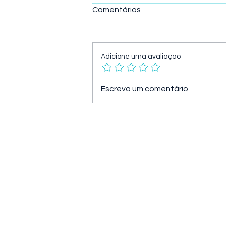
Comentários
Adicione uma avaliação
A Psicologia por Trás de Elon
Escreva um comentário
Musk: Desvendando a Mente
de um Gênio
PRODUTOS