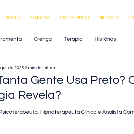
TERAPIA
PALESTRA
TREINAMENTOS
MENTORIA
LI
rramenta
Crença
Terapia
Histórias
Venda
Empresa
 jul. de 2025
2 min de leitura
Tanta Gente Usa Preto? 
ogia Revela?
de 5 estrelas.
Psicoterapeuta, Hipnoterapeuta Clínico e Analista C