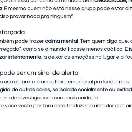
braçaram essa cor como um símbolo de 
individualidade, r
a
. E mesmo quem não está nesse grupo pode estar diz
ciso provar nada pra ninguém”.
disfarçada
ambém pode trazer 
calma mental
. Tem quem diga que, a
regado”, como se o mundo ficasse menos caótico. E iss
zar internamente
, a deixar as emoções no lugar e o fo
pode ser um sinal de alerta
o uso do preto é um reflexo emocional profundo, mas…
gido de outras cores, se isolado socialmente ou evitad
 hora de investigar isso com mais cuidado.
ue você veste por fora está traduzindo uma dor que ain