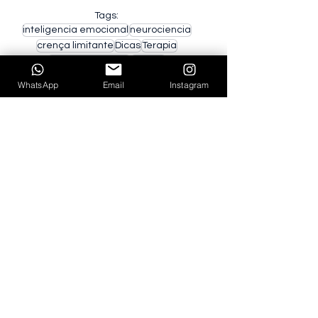
Tags:
inteligencia emocional
neurociencia
crença limitante
Dicas
Terapia
vícios emocionais
Família
Constelação Familiar
coaching
Leis da Vida
WhatsApp
Email
Instagram
ansiedade
depressão
crença
Matrimonio
OCUPADO OU PRODUTIVO
Método DISC
Família
Crença
Terapia
Ver tudo
Posts Relacionados