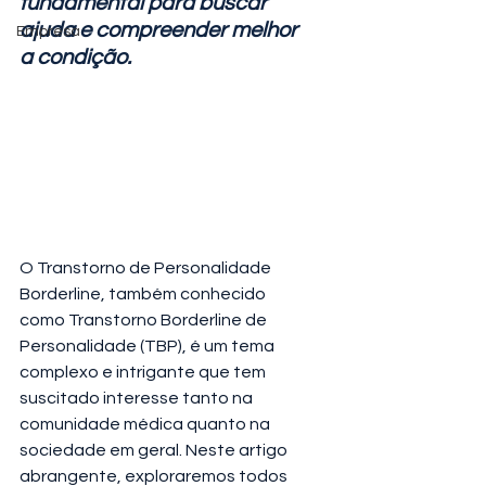
fundamental para buscar 
ajuda e compreender melhor 
Empresa
a condição. 
O Transtorno de Personalidade 
Borderline, também conhecido 
como Transtorno Borderline de 
Personalidade (TBP), é um tema 
complexo e intrigante que tem 
suscitado interesse tanto na 
comunidade médica quanto na 
sociedade em geral. Neste artigo 
abrangente, exploraremos todos 