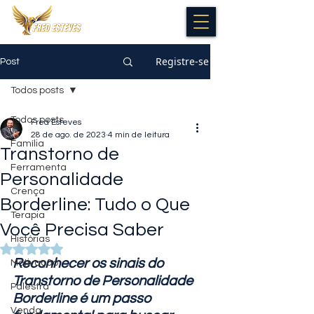
Registre-se
Post
Todos posts
Todos posts
Fred Esteves
28 de ago. de 2023
4 min de leitura
Família
Transtorno de
Ferramenta
Personalidade
Crença
Borderline: Tudo o Que
Terapia
Você Precisa Saber
Histórias
Avaliado com NaN de 5 estrelas.
Reconhecer os sinais do 
Motivação
Transtorno de Personalidade 
Palestra
Borderline é um passo 
Venda