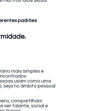
ferentes padrões
rmidade.
ano mais simples e
encontrados
pessoas usam como uma
, seja no âmbito pessoal
ênero, compartilham
ser falante, social e
es traços