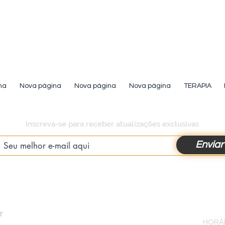
na
Nova página
Nova página
Nova página
TERAPIA
Inscreva-se para receber atualizações exclusivas
Enviar
r
HORÁR