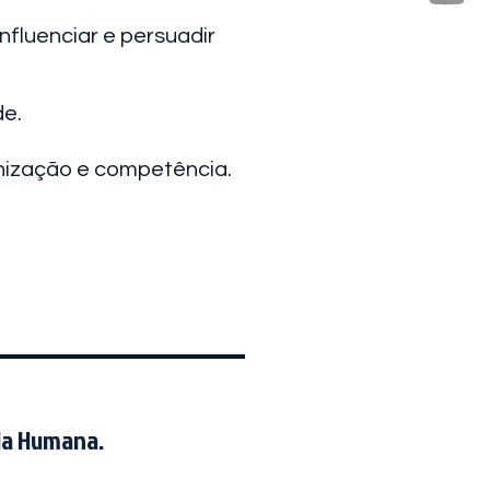
fluenciar e persuadir
de.
anização e competência.
ia Humana.