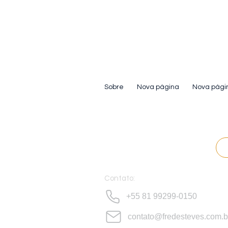
Sobre
Nova página
Nova pági
Contato:
+55 81 99299-0150
contato@fredesteves.com.b