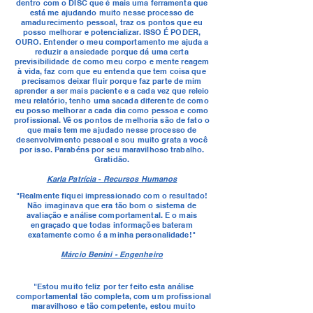
dentro com o DISC que é mais uma ferramenta que
está me ajudando muito nesse processo de
amadurecimento pessoal, traz os pontos que eu
posso melhorar e potencializar. ISSO É PODER,
OURO. Entender o meu comportamento me ajuda a
reduzir a ansiedade porque dá uma certa
previsibilidade de como meu corpo e mente reagem
à vida, faz com que eu entenda que tem coisa que
precisamos deixar fluir porque faz parte de mim
aprender a ser mais paciente e a cada vez que releio
meu relatório, tenho uma sacada diferente de como
eu posso melhorar a cada dia como pessoa e como
profissional. Vê os pontos de melhoria são de fato o
que mais tem me ajudado nesse processo de
desenvolvimento pessoal e sou muito grata a você
por isso. Parabéns por seu maravilhoso trabalho.
Gratidão.
Karla Patrícia - Recursos Humanos
"Realmente fiquei impressionado com o resultado!
Não imaginava que era tão bom o sistema de
avaliação e análise comportamental. E o mais
engraçado que todas informações bateram
exatamente como é a minha personalidade!"
Márcio Benini - Engenheiro
"Estou muito feliz por ter feito esta análise
comportamental tão completa, com um profissional
maravilhoso e tão competente, estou muito