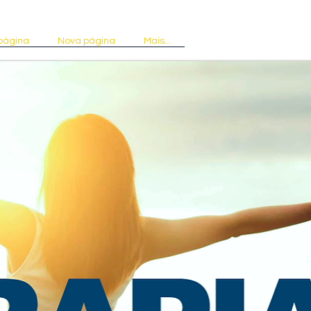
página
Nova página
Mais...