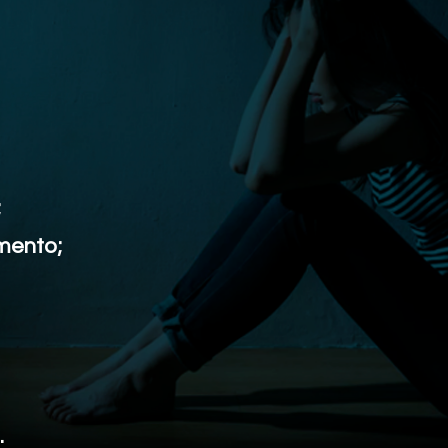
;
mento;
.