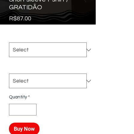
GRATIDÃO
Price
R$87.00
Cor
*
Tamanho
*
Quantity
*
Buy Now