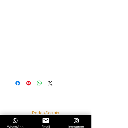
Este produto é feito com muito 
carinho, especialmente para você, e 
assim que você faz um pedido, e é por 
isso que demoramos um pouco mais 
para entregá-lo. Fazer produtos sob 
demanda em vez de a granel ajuda a 
reduzir a superprodução, então 
gratidão por tomar a decisões de 
adquirir nossos produtos! É o valor na 
palma da sua mão!
Redes Sociais:
WhatsApp
Email
Instagram