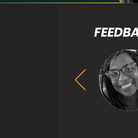
FEEDB
Alcione G