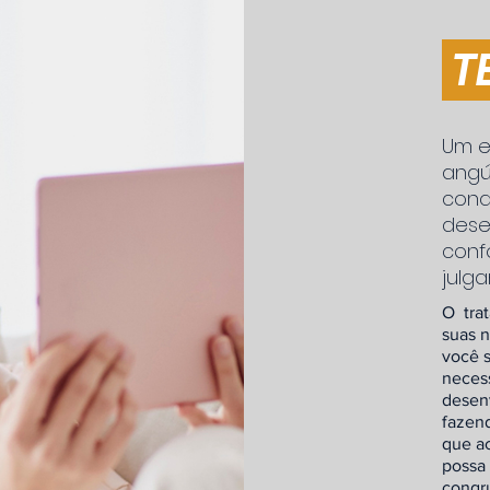
T
Um e
angú
conq
dese
confo
julg
O tra
suas n
você 
neces
desenv
fazen
que a
possa 
congru