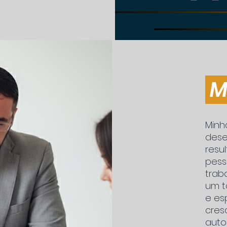
M
Minh
dese
resu
pesso
trab
um t
e es
cres
auto