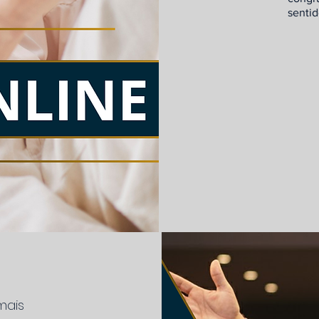
sentid
mais