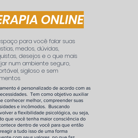
ERAPIA ONLINE
spaço para você falar suas
stias, medos, dúvidas,
uistas, desejos e o que mais
jar num ambiente seguro,
rtável, sigiloso e sem
amentos.
tamento é personalizado de acordo com as
ecessidades. Tem como objetivo auxiliar
se conhecer melhor, compreender suas
sidades e incômodos. Buscando
olver a flexibilidade psicológica, ou seja,
do que você tenha maior consciência do
contece dentro de você para que então
reagir a tudo isso de uma forma
ente com seus valores, no que faz