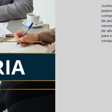
Juntos
poten
compor
de ps
neuroc
de al
para v
conqui