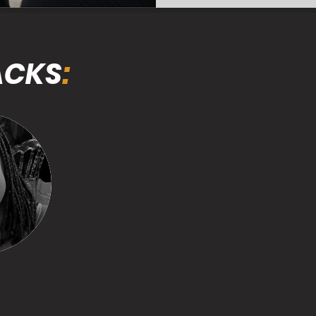
ACKS
:
Venho aqui agradecer a esse profissiona
pelo seu trabalho fenomenal. Obrigada 
cuidado e atenção. Muita gratidão, ao
sessão me sinto mais leve e esperançosa
tudo se torna possível. Gratidão, gratid
Fred. Deus abençoe você sempre.
Super recomento!
odoy