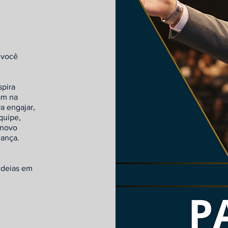
 você
spira
am na
a engajar,
quipe,
 novo
iança.
ideias em